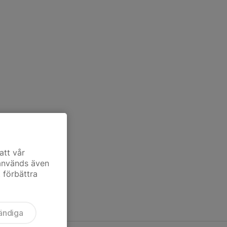
att vår
 används även
t förbättra
ändiga