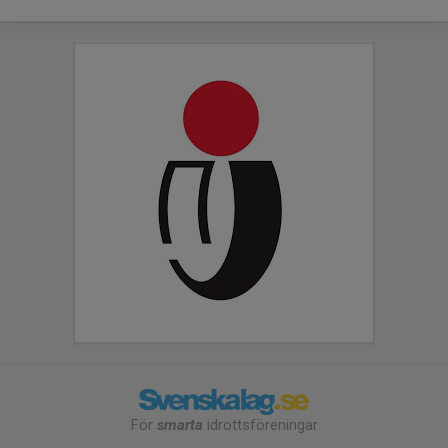
För
smarta
idrottsföreningar