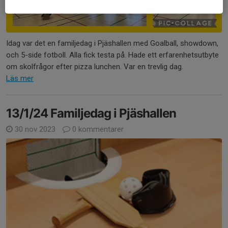
Idag var det en familjedag i Pjäshallen med Goalball, showdown,
och 5-side fotboll. Alla fick testa på. Hade ett erfarenhetsutbyte
om skolfrågor efter pizza lunchen. Var en trevlig dag.
Läs mer
13/1/24 Familjedag i Pjäshallen
30 nov 2023
0 kommentarer