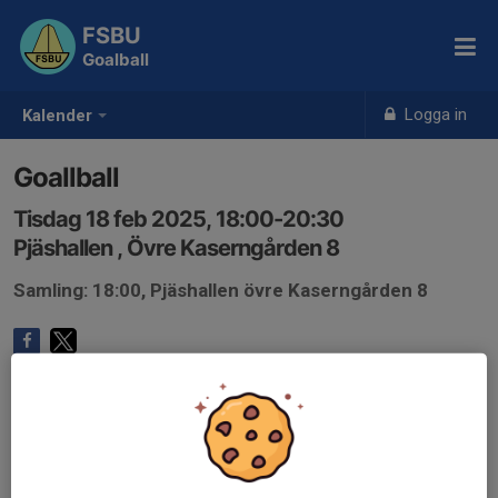
FSBU
Goalball
Logga in
Kalender
Goallball
Tisdag 18 feb 2025, 18:00-20:30
Pjäshallen , Övre Kaserngården 8
Samling: 18:00, Pjäshallen övre Kaserngården 8