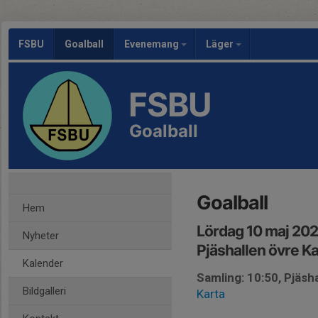
FSBU
Goalball
Evenemang
Läger
FSBU
Goalball
Goalball
Hem
Lördag 10 maj 202
Nyheter
Pjäshallen övre K
Kalender
Samling: 10:50, Pjäsh
Bildgalleri
Karta