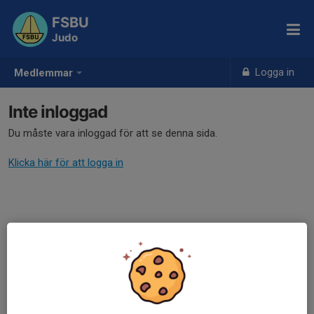
FSBU
Judo
Logga in
Medlemmar
Inte inloggad
Du måste vara inloggad för att se denna sida.
Klicka här för att logga in