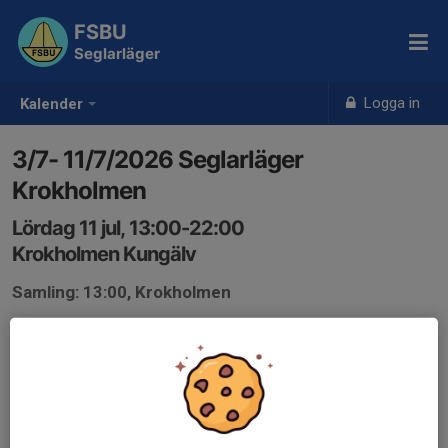
FSBU
Seglarläger
Logga in
Kalender
3/7- 11/7/2026 Seglarläger
Krokholmen
Lördag 11 jul, 13:00-22:00
Krokholmen Kungälv
Samling: 13:00, Krokholmen
Inbjudan till Krokholmen 2026 v2.pdf