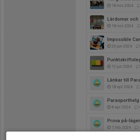
18 nov 2024
Lärdomar och 
18 nov 2024
Impossible Ca
26 jun 2024
Punktskriftsle
12 jun 2024
Länkar till Pa
18 apr 2024
Parasporthelg
8 apr 2024
Prova på-läger
7 feb 2024