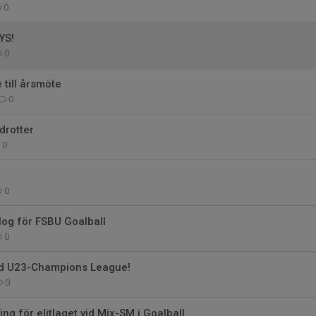
0
JYS!
0
 till årsmöte
0
drotter
0
0
og för FSBU Goalball
0
d U23-Champions League!
0
ng för elitlaget vid Mix-SM i Goalball