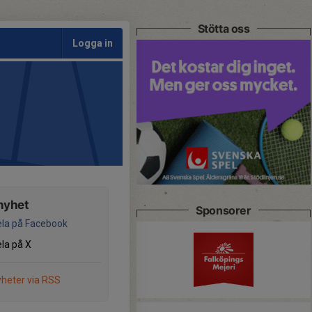
Stötta oss
Logga in
nyhet
Sponsorer
la på Facebook
la på X
heter via RSS