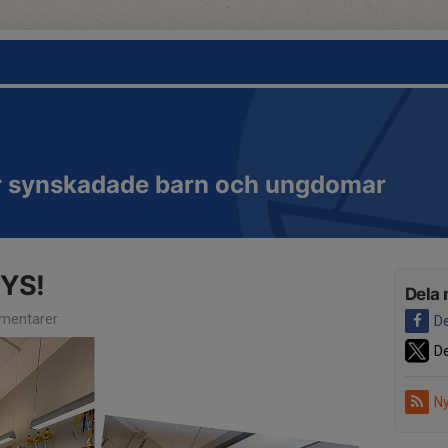
ör synskadade barn och ungdomar
 JYS!
Dela 
mentarer
De
De
Ny