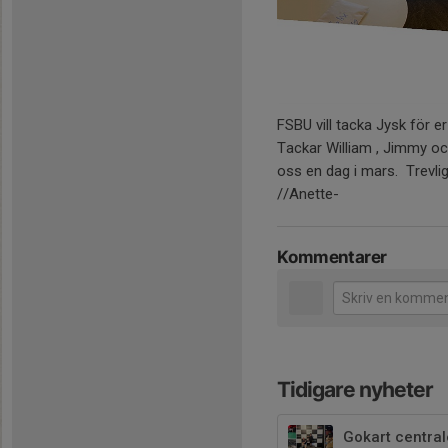
FSBU vill tacka Jysk för er 
Tackar William , Jimmy o
oss en dag i mars. Trevli
//Anette-
Kommentarer
Tidigare nyheter
Gokart centra