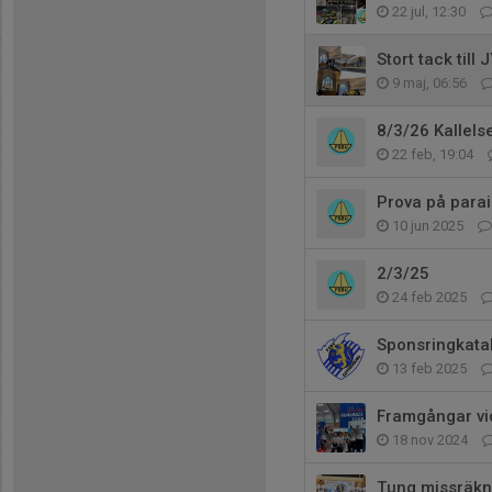
22 jul, 12:30
Stort tack till 
9 maj, 06:56
8/3/26 Kallelse
22 feb, 19:04
Prova på parai
10 jun 2025
2/3/25
24 feb 2025
Sponsringkatal
13 feb 2025
Framgångar vi
18 nov 2024
Tung missräkni