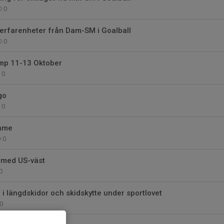
0
erfarenheter från Dam-SM i Goalball
0
mp 11-13 Oktober
0
go
0
rame
0
 med US-väst
0
 i längdskidor och skidskytte under sportlovet
0