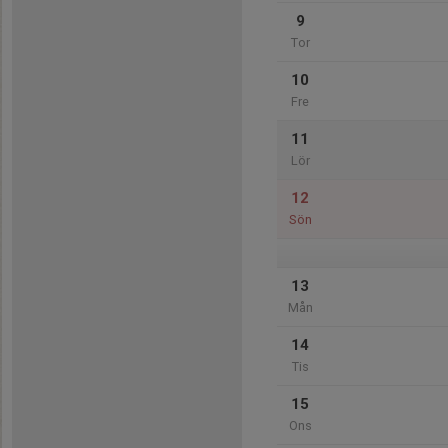
9
Tor
10
Fre
11
Lör
12
Sön
13
Mån
14
Tis
15
Ons