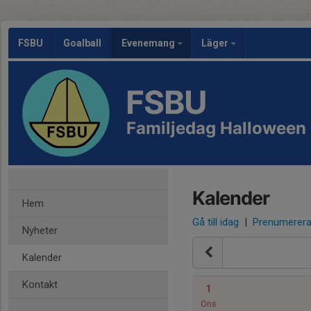
FSBU
Goalball
Evenemang
Läger
FSBU
Familjedag Halloween 
Kalender
Hem
Gå till idag
|
Prenumerer
Nyheter
Kalender
Kontakt
1
Ons