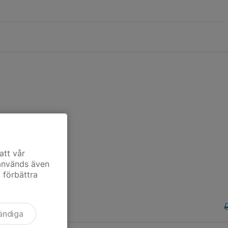
att vår
 används även
t förbättra
ändiga