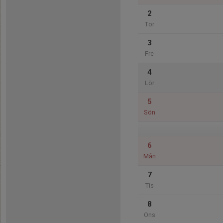
2
Tor
3
Fre
4
Lör
5
Sön
6
Mån
7
Tis
8
Ons