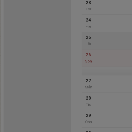
23
Tor
24
Fre
25
Lör
26
Sön
27
Mån
28
Tis
29
Ons