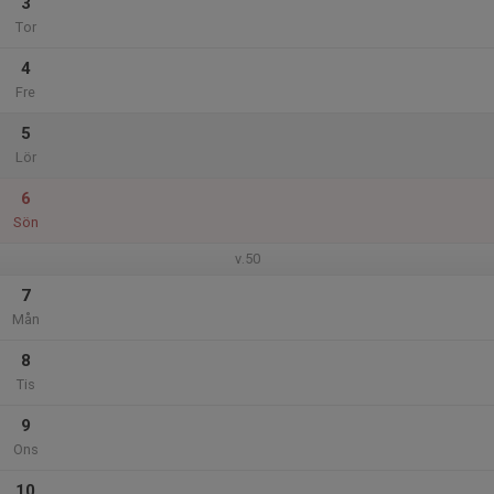
3
Tor
4
Fre
5
Lör
6
Sön
v.50
7
Mån
8
Tis
9
Ons
10