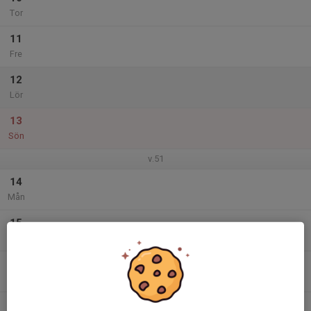
Tor
11
Fre
12
Lör
13
Sön
v.51
14
Mån
15
Tis
16
Ons
17