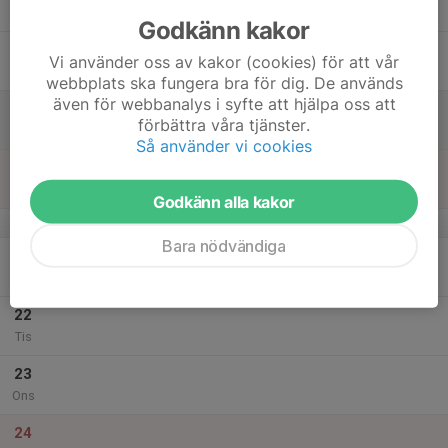
Tor
Godkänn kakor
18
Vi använder oss av kakor (cookies) för att vår
Fre
webbplats ska fungera bra för dig. De används
även för webbanalys i syfte att hjälpa oss att
19
förbättra våra tjänster.
Lör
Så använder vi cookies
20
Sön
Godkänn alla kakor
v.52
Bara nödvändiga
21
Mån
22
Tis
23
Ons
24