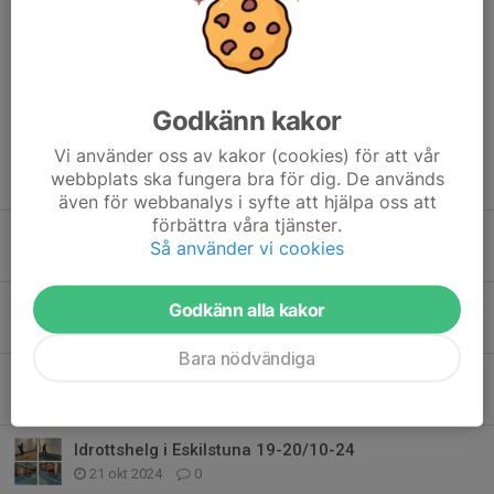
poäng.
Dela nyhet
Godkänn kakor
Vi använder oss av kakor (cookies) för att vår
webbplats ska fungera bra för dig. De används
Tidigare nyheter
även för webbanalys i syfte att hjälpa oss att
förbättra våra tjänster.
16-18/10/26 Idrottshelg i Eskilstuna
Så använder vi cookies
5 jun, 16:09
0
17-19/10/25 äventyrsläger i Västerås
Godkänn alla kakor
30 okt 2025
0
Bara nödvändiga
17-19/10/2025
28 jun 2025
0
Idrottshelg i Eskilstuna 19-20/10-24
21 okt 2024
0