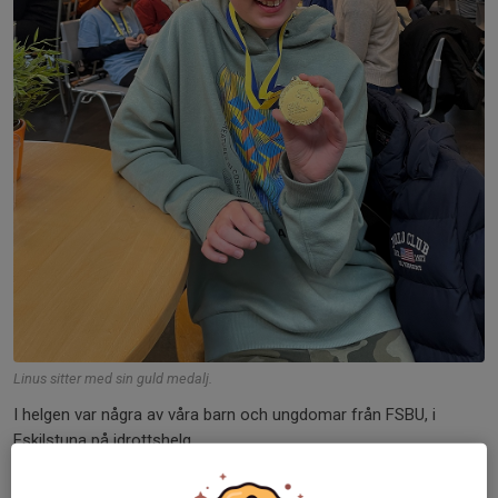
Linus sitter med sin guld medalj.
I helgen var några av våra barn och ungdomar från FSBU, i
Eskilstuna på idrottshelg.
Grattis till Linus som vann guld i elektronskytte i sin klass.
Lily-Ann vann också Guld i elektronskytte i sin klass med 101,4