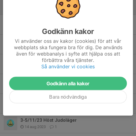
16/6/24 Testa på judo
27 maj 2024
0
26/5/24 Judo lek
19 apr 2024
0
Godkänn kakor
Vi använder oss av kakor (cookies) för att vår
23/3/24 Judo lek i Skövde
webbplats ska fungera bra för dig. De används
4 mar 2024
0
även för webbanalys i syfte att hjälpa oss att
förbättra våra tjänster.
4/5/24 Judo lek i Göteborg
Så använder vi cookies
4 mar 2024
0
30/3/24 Judo lek i Göteborg
Godkänn alla kakor
4 mar 2024
0
Bara nödvändiga
9/9/23 Prova på judo
9 sep 2023
0
3-5/11/23 Höst Judoläger
14 aug 2023
1