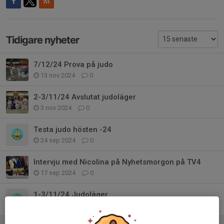
Tidigare nyheter
7/12/24 Prova på judo
13 nov 2024
0
2-3/11/24 Avslutat judoläger
3 nov 2024
0
Testa judo hösten -24
24 sep 2024
0
Intervju med Nicolina på Nyhetsmorgon på TV4
17 sep 2024
0
1-3/11/24 Judoläger
10 sep 2024
0