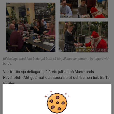
Bildcollage med fem bilder på barn så får julklapp av tomten . Deltagare vid
borde.
Var trettio sju deltagare på årets julfest på Marstrands
Havshotell . Ätit god mat och socialiserat och barnen fick träffa
tomten .
Dela nyhet