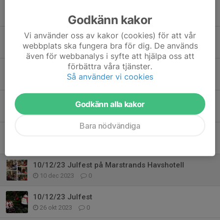
Tidigare nyheter
Godkänn kakor
Vi använder oss av kakor (cookies) för att vår
julfest 7/12/25
webbplats ska fungera bra för dig. De används
9 dec 2025
0
även för webbanalys i syfte att hjälpa oss att
förbättra våra tjänster.
7/12/25 Årets julfest på åstol
Så använder vi cookies
23 okt 2025
0
Julfest på Marstrands Havshotell
Godkänn alla kakor
1 dec 2024
0
Bara nödvändiga
1/12/24 Julfest
24 okt 2024
0
10/12/23 Julfest på Marstrands Havshotell
10 dec 2023
0
10/12/23 Julfest
26 okt 2023
0