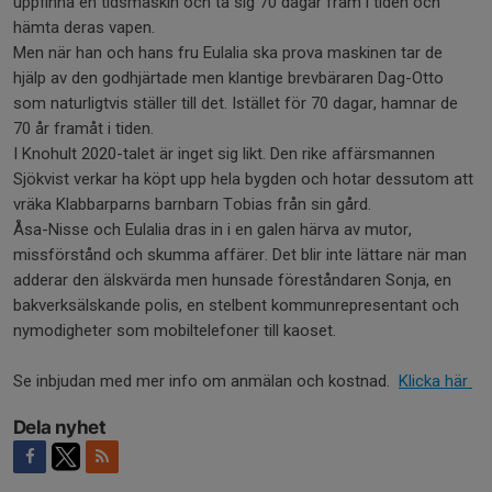
uppfinna en tidsmaskin och ta sig 70 dagar fram i tiden och
hämta deras vapen.
Men när han och hans fru Eulalia ska prova maskinen tar de
hjälp av den godhjärtade men klantige brevbäraren Dag-Otto
som naturligtvis ställer till det. Istället för 70 dagar, hamnar de
70 år framåt i tiden.
I Knohult 2020-talet är inget sig likt. Den rike affärsmannen
Sjökvist verkar ha köpt upp hela bygden och hotar dessutom att
vräka Klabbarparns barnbarn Tobias från sin gård.
Åsa-Nisse och Eulalia dras in i en galen härva av mutor,
missförstånd och skumma affärer. Det blir inte lättare när man
adderar den älskvärda men hunsade föreståndaren Sonja, en
bakverksälskande polis, en stelbent kommunrepresentant och
nymodigheter som mobiltelefoner till kaoset.
Se inbjudan med mer info om anmälan och kostnad.
Klicka här
Dela nyhet