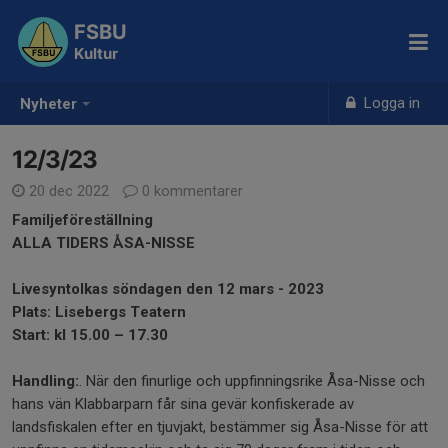
FSBU
Kultur
Logga in
Nyheter
12/3/23
20 dec 2022
0 kommentarer
Familjeföreställning
ALLA TIDERS ÅSA-NISSE
Livesyntolkas söndagen den 12 mars - 2023
Plats: Lisebergs Teatern
Start: kl 15.00 – 17.30
Handling:
. När den finurlige och uppfinningsrike Åsa-Nisse och
hans vän Klabbarparn får sina gevär konfiskerade av
landsfiskalen efter en tjuvjakt, bestämmer sig Åsa-Nisse för att