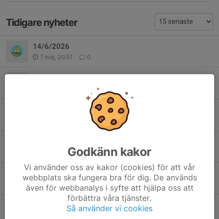
Tidigare nyheter
14/6/2026
7 maj, 20:51
0
22/3/26 Syntolkad Familjeföreställning
4 mar, 17:59
0
28/12/25 Familjeföreställning Pippi Långstrump
9 nov 2025
0
12/4/25
Godkänn kakor
20 feb 2025
0
Vi använder oss av kakor (cookies) för att vår
Syntolkad teater Bröderna Lejonhjärta 21 december 2024
webbplats ska fungera bra för dig. De används
23 dec 2024
0
även för webbanalys i syfte att hjälpa oss att
förbättra våra tjänster.
5/10/24 Konstutställning
Så använder vi cookies
24 sep 2024
0