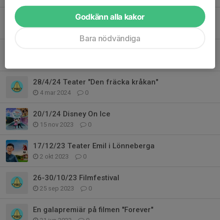
Godkänn alla kakor
21/12/24 Familjeföreställning Bröderna Lejonhjärta
4 sep 2024
0
Bara nödvändiga
4/8/24 Teater Ronja Rövardotter
18 mar 2024
0
28/4/24 Teater "Den fräcka kråkan"
4 mar 2024
0
20/1/24 Disney On Ice
15 nov 2023
0
17/12/23 Teater Emil i Lönneberga
2 okt 2023
0
26-30/10/23 Filmfestival
25 sep 2023
0
En galapremiär på filmen "Forever"