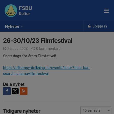
FSBU
Kultur
Logga in
Nyheter
26-30/10/23 Filmfestival
25 sep 2023
0 kommentarer
Snart dags för årets Filmfstival!
https://alltomsyntolkning.nu/events/lista/?tribe-bar-
search=prisma+filmfestival
Dela nyhet
Tidigare nyheter