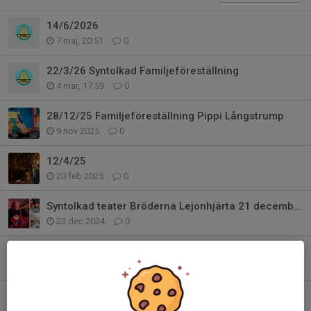
14/6/2026
7 maj, 20:51
0
22/3/26 Syntolkad Familjeföreställning
4 mar, 17:59
0
28/12/25 Familjeföreställning Pippi Långstrump
9 nov 2025
0
12/4/25
20 feb 2025
0
Syntolkad teater Bröderna Lejonhjärta 21 december 2024
23 dec 2024
0
5/10/24 Konstutställning
24 sep 2024
0
21/12/24 Familjeföreställning Bröderna Lejonhjärta