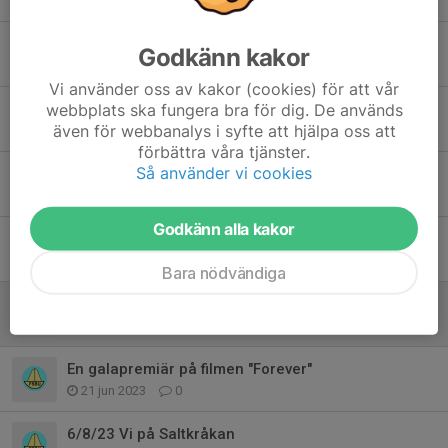
4 sep 2024
0
4/8/24 Teater Ronja Rövardotter
Godkänn kakor
18 mar 2024
0
Vi använder oss av kakor (cookies) för att vår
webbplats ska fungera bra för dig. De används
28/4/24 Teater "Den fräcka kråkan"
även för webbanalys i syfte att hjälpa oss att
4 mar 2024
0
förbättra våra tjänster.
Så använder vi cookies
20/1/24 Disney On Ice
15 nov 2023
0
Godkänn alla kakor
17/12/23 Teater Emil i Lönneberga
2 okt 2023
0
Bara nödvändiga
26-30/10/23 Filmfestival
25 sep 2023
0
En galapremiär på filmen "Forever"
21 jun 2023
0
6/8/23 Vi på Saltkråkan