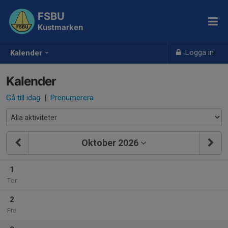
FSBU
Kustmarken
Logga in
Kalender
Kalender
Gå till idag
|
Prenumerera
Oktober 2026
1
Tor
2
Fre