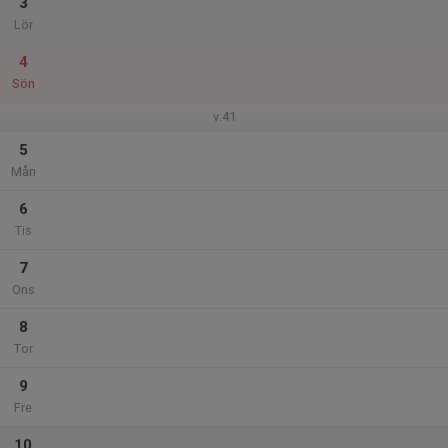
3
Lör
4
Sön
v.41
5
Mån
6
Tis
7
Ons
8
Tor
9
Fre
10