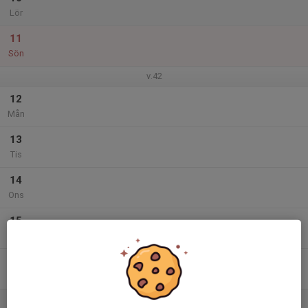
Lör
11
Sön
v.42
12
Mån
13
Tis
14
Ons
15
Tor
16
Fre
17