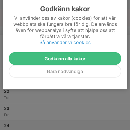
Lör
Godkänn kakor
18
Vi använder oss av kakor (cookies) för att vår
Sön
webbplats ska fungera bra för dig. De används
även för webbanalys i syfte att hjälpa oss att
v.43
förbättra våra tjänster.
19
Så använder vi cookies
Mån
20
Godkänn alla kakor
Tis
Bara nödvändiga
21
Ons
22
Tor
23
Fre
24