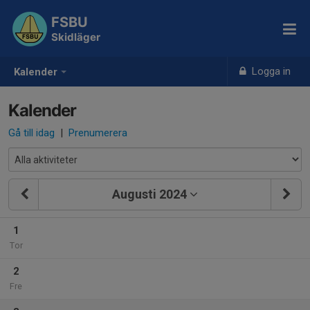
FSBU
Skidläger
Logga in
Kalender
Kalender
Gå till idag
|
Prenumerera
Augusti 2024
1
Tor
2
Fre