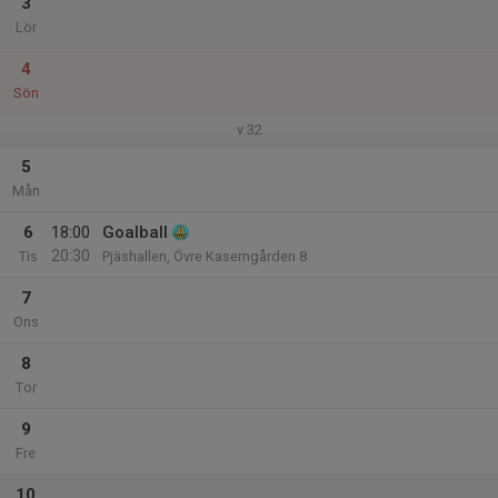
3
Lör
4
Sön
v.32
5
Mån
6
18:00
Goalball
20:30
Tis
Pjäshallen, Övre Kaserngården 8
7
Ons
8
Tor
9
Fre
10