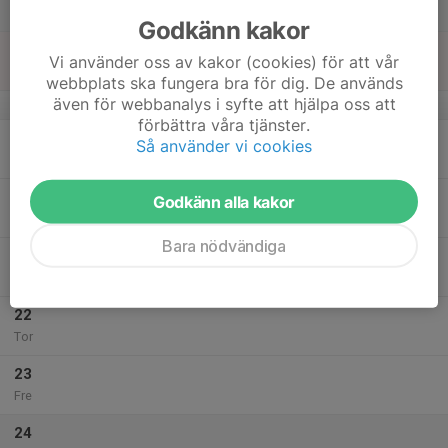
Lör
Godkänn kakor
18
Vi använder oss av kakor (cookies) för att vår
Sön
webbplats ska fungera bra för dig. De används
även för webbanalys i syfte att hjälpa oss att
v.34
förbättra våra tjänster.
19
Så använder vi cookies
Mån
20
Godkänn alla kakor
Tis
Bara nödvändiga
21
Ons
22
Tor
23
Fre
24