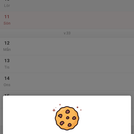
Lör
11
Sön
v.33
12
Mån
13
Tis
14
Ons
15
Tor
16
Fre
17