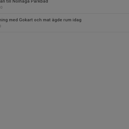
an till Nolhaga Parkbad
0
ing med Gokart och mat ägde rum idag
0