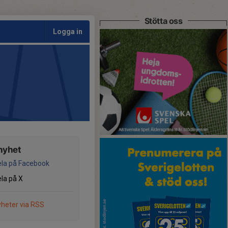
Stötta oss
Logga in
nyhet
la på Facebook
la på X
heter via RSS