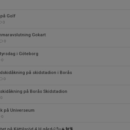
 på Golf
0
maravslutning Gokart
0
tyrsdag i Göteborg
0
dskidåkning på skidstadion i Borås
0
skidåkning på Borås Skidstadion
0
k på Universeum
0
tet på Kättilsröd 4 H gård🐴🐑🐐🐓🐈