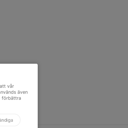
att vår
 används även
t förbättra
ändiga