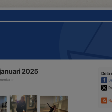
 januari 2025
Dela 
entarer
De
De
Ny