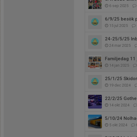
6 sep 2025
6/9/25 besök p
15 jul 2025
24-25/5/25 Inbj
24 mar 2025
Familjedag 11 
14 jan 2025
25/1/25 Skido
19 dec 2024
22/2/25 Gothe
14 okt 2024
5/10/24 Nolha
5 okt 2024