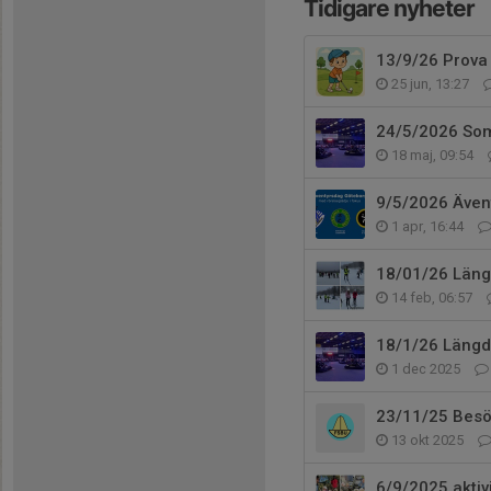
Tidigare nyheter
13/9/26 Prova
25 jun, 13:27
24/5/2026 Som
18 maj, 09:54
9/5/2026 Även
1 apr, 16:44
18/01/26 Läng
14 feb, 06:57
18/1/26 Längd
1 dec 2025
23/11/25 Besö
13 okt 2025
6/9/2025 aktivi