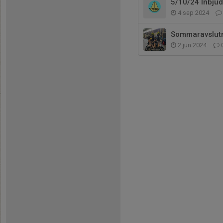
5/10/24 Inbjud
4 sep 2024
Sommaravslutn
2 jun 2024