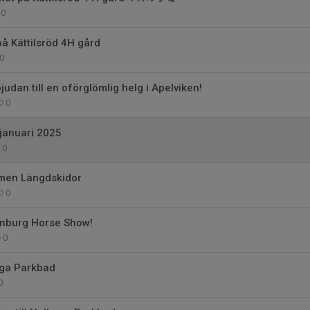
0
å Kättilsröd 4H gård
0
udan till en oförglömlig helg i Apelviken!
0
januari 2025
0
men Längdskidor
0
nburg Horse Show!
0
ga Parkbad
0