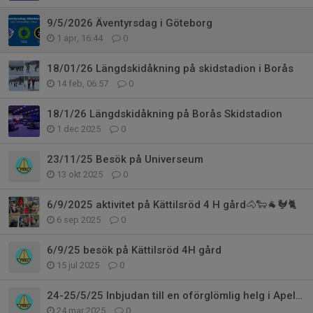
9/5/2026 Äventyrsdag i Göteborg
1 apr, 16:44
0
18/01/26 Längdskidåkning på skidstadion i Borås
14 feb, 06:57
0
18/1/26 Längdskidåkning på Borås Skidstadion
1 dec 2025
0
23/11/25 Besök på Universeum
13 okt 2025
0
6/9/2025 aktivitet på Kättilsröd 4 H gård🐴🐑🐐🐓🐈
6 sep 2025
0
6/9/25 besök på Kättilsröd 4H gård
15 jul 2025
0
24-25/5/25 Inbjudan till en oförglömlig helg i Apelviken!
24 mar 2025
0