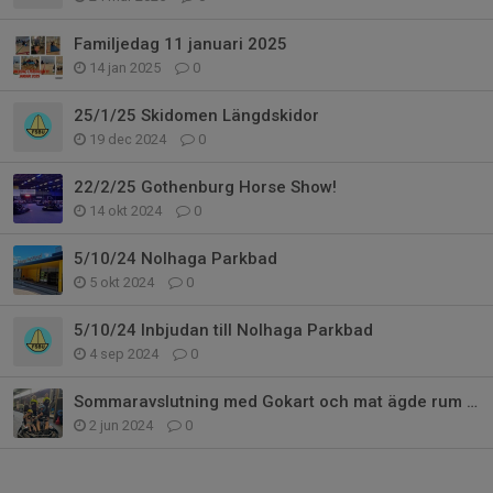
Familjedag 11 januari 2025
14 jan 2025
0
25/1/25 Skidomen Längdskidor
19 dec 2024
0
22/2/25 Gothenburg Horse Show!
14 okt 2024
0
5/10/24 Nolhaga Parkbad
5 okt 2024
0
5/10/24 Inbjudan till Nolhaga Parkbad
4 sep 2024
0
Sommaravslutning med Gokart och mat ägde rum idag
2 jun 2024
0