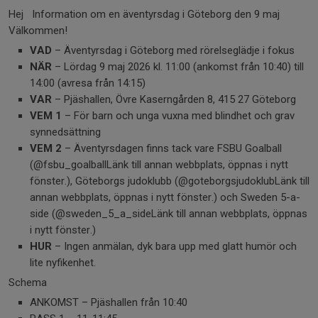
Hej Information om en äventyrsdag i Göteborg den 9 maj
Välkommen!
VAD
– Äventyrsdag i Göteborg med rörelseglädje i fokus
NÄR
– Lördag 9 maj 2026 kl. 11:00 (ankomst från 10:40) till
14:00 (avresa från 14:15)
VAR
– Pjäshallen, Övre Kaserngården 8, 415 27 Göteborg
VEM 1
– För barn och unga vuxna med blindhet och grav
synnedsättning
VEM 2
– Äventyrsdagen finns tack vare FSBU Goalball
(@fsbu_goalballLänk till annan webbplats, öppnas i nytt
fönster.), Göteborgs judoklubb (@goteborgsjudoklubLänk till
annan webbplats, öppnas i nytt fönster.) och Sweden 5-a-
side (@sweden_5_a_sideLänk till annan webbplats, öppnas
i nytt fönster.)
HUR
– Ingen anmälan, dyk bara upp med glatt humör och
lite nyfikenhet.
Schema
ANKOMST – Pjäshallen från 10:40