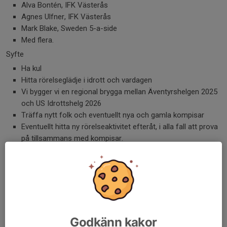
Alva Bontén, IFK Västerås
Agnes Ulfner, IFK Västerås
Mark Blake, Sweden 5-a-side
Med flera.
Syfte
Ha kul
Hitta rörelseglädje i idrott och vardagen
Vi bygger vi en regional brygga mellan Äventyrshelgen 2025
och US Idrottshelg 2026
Träffa nytt folk och eventuellt nya och gamla kompisar
Eventuellt hitta ny rörelseaktivitet efteråt, i alla fall att prova
på tillsammans med kompisar.
Ta med
Inomhus gympaskor
Träningskläder och eventuell ombyte för efteråt
Vattenflaska
Glatt humör.
Huvudkontakt
Godkänn kakor