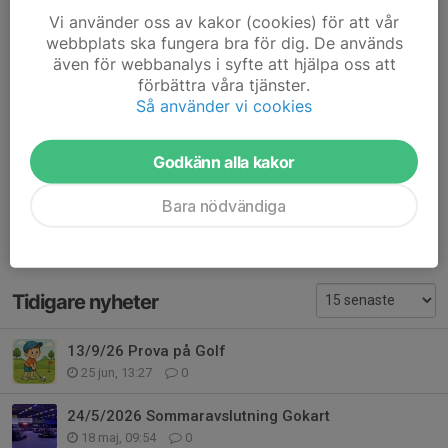
Mark Blake,
mark.blake@everlandcommunications.se
, +46
Vi använder oss av kakor (cookies) för att vår
733 7
webbplats ska fungera bra för dig. De används
även för webbanalys i syfte att hjälpa oss att
https://parasport.se/trana-och-
förbättra våra tjänster.
tavla/idrotter/fotboll/nyheter-fran-
Så använder vi cookies
fotbollskommiten/aventyrsdag-goteborg
Godkänn alla kakor
Dela nyhet
Bara nödvändiga
Tidigare nyheter
13/9/26 Prova på Golf
25 jun, 13:27
0
24/5/2026 Sommaravslutning Gokart
18 maj, 09:54
0