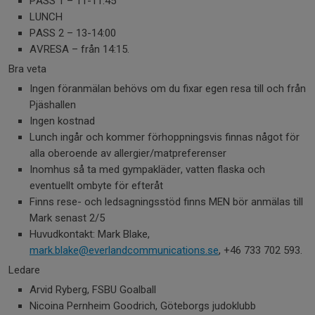
PASS 1 – 11-11:45
LUNCH
PASS 2 – 13-14:00
AVRESA – från 14:15.
Bra veta
Ingen föranmälan behövs om du fixar egen resa till och från
Pjäshallen
Ingen kostnad
Lunch ingår och kommer förhoppningsvis finnas något för
alla oberoende av allergier/matpreferenser
Inomhus så ta med gympakläder, vatten flaska och
eventuellt ombyte för efteråt
Finns rese- och ledsagningsstöd finns MEN bör anmälas till
Mark senast 2/5
Huvudkontakt: Mark Blake,
mark.blake@everlandcommunications.se
, +46 733 702 593.
Ledare
Arvid Ryberg, FSBU Goalball
Nicoina Pernheim Goodrich, Göteborgs judoklubb