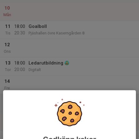
10
Mån
11
18:00
Goalboll
20:30
Tis
Pjäshallen övre Kaserngården 8
12
Ons
13
18:00
Ledarutbildning
20:00
Tor
Digitalt
14
Fre
15
11:00
Goalboll
14:00
Lör
Pjäshallen övre Kaserngården 8
16
Sön
v.16