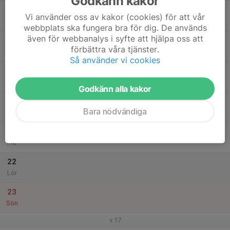
Godkänn kakor
17
Vi använder oss av kakor (cookies) för att vår
Mån
webbplats ska fungera bra för dig. De används
även för webbanalys i syfte att hjälpa oss att
18
18:00
Goalboll
förbättra våra tjänster.
20:30
Tis
Pjäshallen övre Kaserngården 8
Så använder vi cookies
19
Ons
Godkänn alla kakor
20
18:00
Goalball
Bara nödvändiga
19:30
Tor
Pjäshallen , Övre Kaserngården 8
21
Fre
22
Lör
23
Sön
v.17