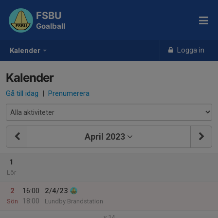
FSBU
Goalball
Logga in
Kalender
Kalender
Gå till idag
|
Prenumerera
April 2023
1
Lör
2
16:00
2/4/23
18:00
Sön
Lundby Brandstation
v.14