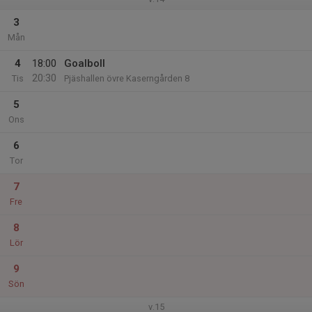
3
Mån
4
18:00
Goalboll
20:30
Tis
Pjäshallen övre Kaserngården 8
5
Ons
6
Tor
7
Fre
8
Lör
9
Sön
v.15