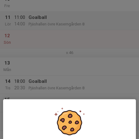
Fre
11
11:00
Goalball
14:00
Lör
Pjäshallen övre Kaserngården 8
12
Sön
v.46
13
Mån
14
18:00
Goalball
20:30
Tis
Pjäshallen övre Kaserngården 8
15
Ons
16
18:00
Goalball
19:30
Tor
Pjäshallen , Övre Kaserngården 8
17
15:00
SM i Goalball