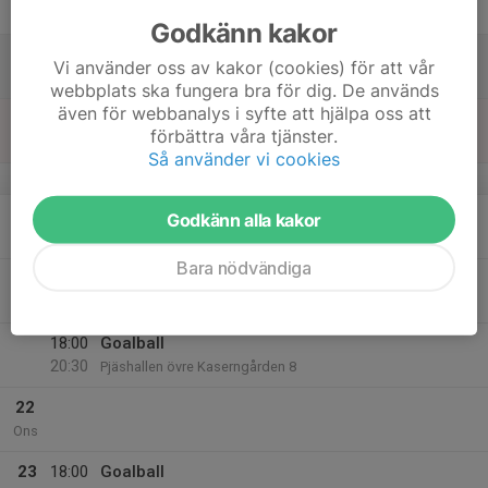
22:00
Fre
Pjäshallen , Övre Kaserngården 8
Godkänn kakor
18
08:00
SM i Goalball
Vi använder oss av kakor (cookies) för att vår
22:00
Lör
Pjäshallen , Övre Kaserngården 8
webbplats ska fungera bra för dig. De används
även för webbanalys i syfte att hjälpa oss att
19
08:00
SM i Goalball
förbättra våra tjänster.
17:00
Sön
Pjäshallen , Övre Kaserngården 8
Så använder vi cookies
v.47
20
Godkänn alla kakor
Mån
Bara nödvändiga
21
18:00
Styrelsemöte
19:30
Tis
Digitalt
18:00
Goalball
20:30
Pjäshallen övre Kaserngården 8
22
Ons
23
18:00
Goalball