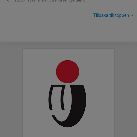
19:30
Tor
Pjäshallen , Övre Kaserngården 8
Tillbaka till toppen