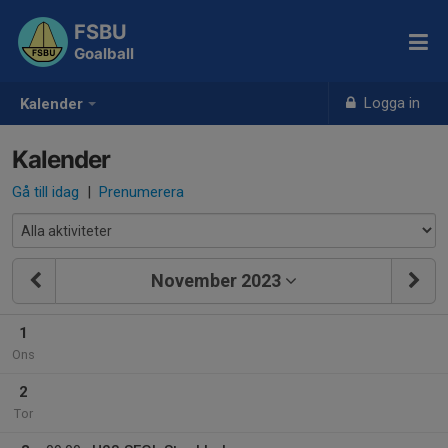
FSBU
Goalball
Logga in
Kalender
Kalender
Gå till idag
|
Prenumerera
November 2023
1
Ons
2
Tor